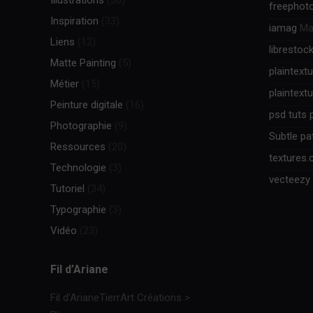
Illustrations
(30)
freephot
Inspiration
(33)
iamag
Mag
Liens
(12)
librestoc
Matte Painting
(5)
plaintext
Métier
(15)
plaintext
Peinture digitale
(16)
psd tuts 
Photographie
(9)
Subtle pa
Ressources
(20)
textures
Technologie
(3)
vecteezy
Tutoriel
(34)
Typographie
(3)
Vidéo
(23)
Fil d’Ariane
Fil d'Ariane
TierrArt Créations
>