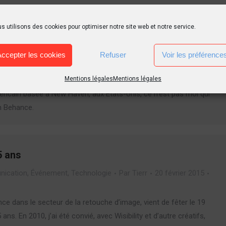
s utilisons des cookies pour optimiser notre site web et notre service.
na
Accepter les cookies
Refuser
Voir les préférence
ons
,
Inspiration
Par
Tierr
20 mars 2015
1 Commentaire
Mentions légales
Mentions légales
ous présenter un artiste atypique. Orlando Arocena, un illustrateur
icain basée à New Haven, aux États-Unis, ce n’est pas moi qui
on Behance.
5 ans
ication
,
Événement
,
Technologie
Par
Tierr
20 février 2015
ce dans le secteur de la retouche d’image, vient de fêter le 19
 ans. En 2010, j’ai été convié, avec Wisibility et d’autre créatifs,