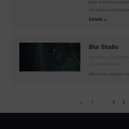
pour animer la journ
résonance internatio
Détails
Blur Studio
Animation
,
Communic
3 Commentaires
Allez hop, un petit 
←
1
…
5
6