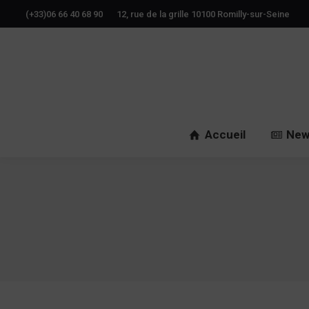
(+33)06 66 40 68 90
12, rue de la grille 10100 Romilly-sur-Seine
Accueil
New