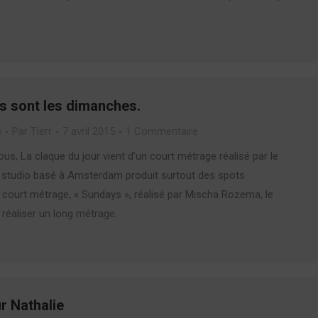
 sont les dimanches.
o
Par
Tierr
7 avril 2015
1 Commentaire
ous, La claque du jour vient d’un court métrage réalisé par le
 studio basé à Amsterdam produit surtout des spots
e court métrage, « Sundays », réalisé par Mischa Rozema, le
réaliser un long métrage.
r Nathalie