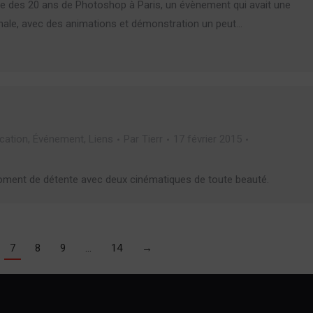
ée des 20 ans de Photoshop à Paris, un évènement qui avait une
nale, avec des animations et démonstration un peut…
ation
,
Événement
,
Liens
Par
Tierr
17 février 2015
moment de détente avec deux cinématiques de toute beauté.
7
8
9
…
14
→