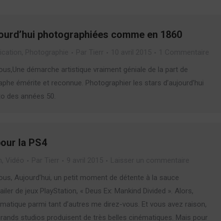
jourd’hui photographiées comme en 1860
cation
,
Photographie
Par
Tierr
10 avril 2015
1 Commentaire
ous,Une démarche artistique vraiment géniale de la part de
raphe émérite et reconnue. Photographier les stars d’aujourd’hui
to des années 50.
our la PS4
n
,
Vidéo
Par
Tierr
9 avril 2015
Laisser un commentaire
ous, Aujourd’hui, un petit moment de détente à la sauce
iler de jeux PlayStation, « Deus Ex: Mankind Divided ». Alors,
matique parmi tant d’autres me direz-vous. Et vous avez raison,
grands studios produisent de très belles cinématiques. Mais pour