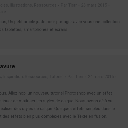
dies
,
Illustrations
,
Ressources
Par
Tierr
26 mars 2015
ire
ous, Un petit article juste pour partager avec vous une collection
os tablettes, smartphones et écrans.
ravure
s
,
Inspiration
,
Ressources
,
Tutoriel
Par
Tierr
24 mars 2015
ous, Allez hop, un nouveau tutoriel Photoshop avec un effet
tinuer de maitriser les styles de calque. Nous avons déjà vu
liser des styles de calque. Quelques effets simples dans le
et des effets bien plus complexes avec le Texte en fusion.