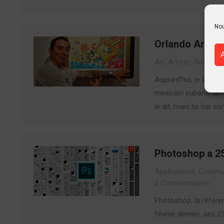
Nou
Orlando Aroce
Art
,
Artiste
,
Illustrati
Aujourd’hui, je vais v
mexicain cubano-amér
le dit, mais lui sur s
Photoshop a 2
Applications
,
Commun
2 Commentaires
Photoshop, la référen
février dernier, ses 25