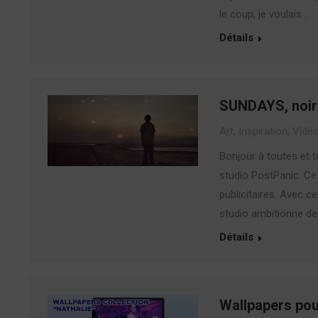
le coup, je voulais…
Détails
SUNDAYS, noirs
Art
,
Inspiration
,
Vidé
Bonjour à toutes et t
studio PostPanic. Ce
publicitaires. Avec c
studio ambitionne de 
Détails
Wallpapers pou