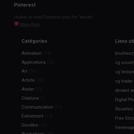
Pinterest
Unable to load Pinterest pins for 'tierrart'
More Pins
Catégories
Liens ut
Animation
(14)
brusheez
Applications
(20)
cg societ
Art
(38)
cg textur
Artiste
(20)
cg trader
Atelier
(18)
deviant ar
Citations
(1)
Digital P
Communication
(17)
fbrushes
Événement
(17)
Free Stoc
Goodies
(13)
freeimag