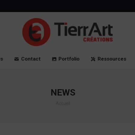
Accueil
News
Contact
Port
s
Contact
Portfolio
Ressources
NEWS
Vous êtes ici :
Accueil