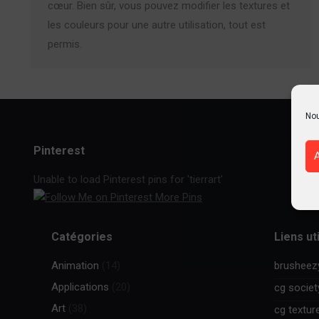
cœur. Bien sûr, vous pouvez modifier les textures et
les couleurs pour une autre utilisation, tout est
permis.
Nou
Pinterest
Unable to load Pinterest pins for 'tierrart'
More Pins
Catégories
Liens ut
Animation
(14)
brusheez
Applications
(20)
cg societ
Art
(38)
cg textur