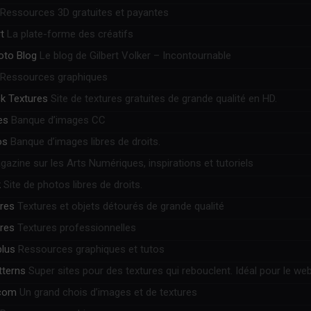
Ressources 3D gratuites et payantes
t
La plate-forme des créatifs
hoto Blog
Le blog de Gilbert Volker – Incontournable
Ressources graphiques
k Textures
Site de textures gratuites de grande qualité en HD.
es
Banque d’images CC
os
Banque d’images libres de droits.
azine sur les Arts Numériques, inspirations et tutoriels
k
Site de photos libres de droits.
ures
Textures et objets détourés de grande qualité
ures
Textures professionnelles
plus
Ressources graphiques et tutos
tterns
Super sites pour des textures qui rebouclent. Idéal pour le web
.com
Un grand chois d’images et de textures