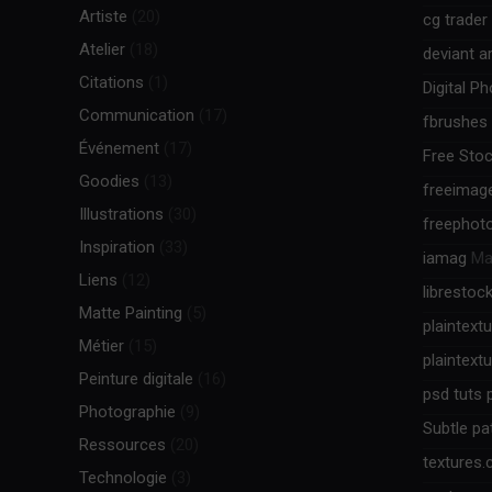
Artiste
(20)
cg trader
Atelier
(18)
deviant ar
Citations
(1)
Digital P
Communication
(17)
fbrushes
Événement
(17)
Free Stoc
Goodies
(13)
freeimag
Illustrations
(30)
freephot
Inspiration
(33)
iamag
Mag
Liens
(12)
librestoc
Matte Painting
(5)
plaintext
Métier
(15)
plaintext
Peinture digitale
(16)
psd tuts 
Photographie
(9)
Subtle pa
Ressources
(20)
textures
Technologie
(3)