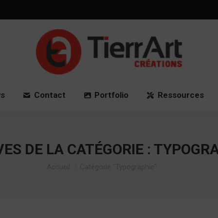
Accueil
News
Contact
Port
s
Contact
Portfolio
Ressources
ES DE LA CATÉGORIE :
TYPOGRA
Vous êtes ici :
Accueil
Catégorie "Typographie"