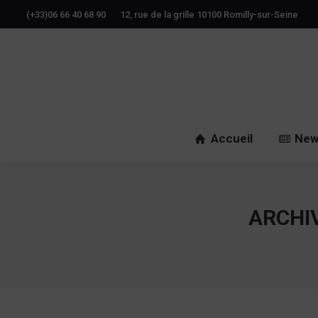
(+33)06 66 40 68 90
12, rue de la grille 10100 Romilly-sur-Seine
Accueil
New
ARCHIV