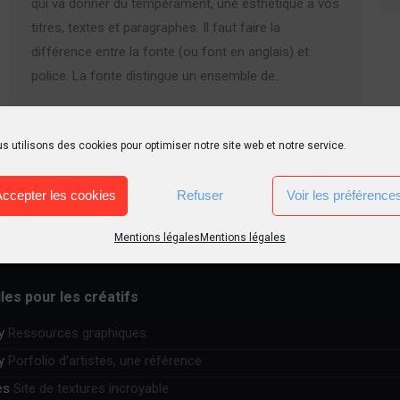
qui va donner du tempérament, une esthétique à vos
titres, textes et paragraphes. Il faut faire la
différence entre la fonte (ou font en anglais) et
police. La fonte distingue un ensemble de…
s utilisons des cookies pour optimiser notre site web et notre service.
Accepter les cookies
Refuser
Voir les préférence
Mentions légales
Mentions légales
iles pour les créatifs
y
Ressources graphiques
y
Porfolio d’artistes, une référence
es
Site de textures incroyable.