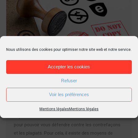
Nous utilisons des cookies pour optimiser notre site web et notre service.
Différentes façons de protéger ses
Accepter les cookies
créations
Refuser
Atelier
,
Métier
,
Ressources
Par
Tierr
27 février 2016
1 Commentaire
Voir les préférences
Les droits d’auteur naissent dès leurs créations sans
aucune autre formalité. Mais en cas de litige, il
Mentions légales
Mentions légales
importe de donner « date certaine » à vos créations
pour pouvoir vous défendre contre les contrefaçons
et les plagiats. Pour cela, il existe des moyens de