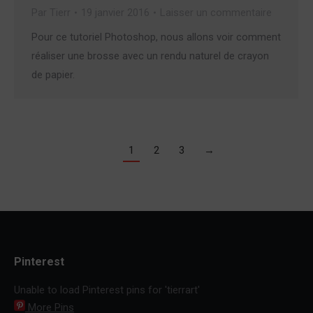
Par
Tierr
19 janvier 2016
Laisser un commentaire
Pour ce tutoriel Photoshop, nous allons voir comment
réaliser une brosse avec un rendu naturel de crayon
de papier.
1
2
3
→
Pinterest
Unable to load Pinterest pins for 'tierrart'
More Pins