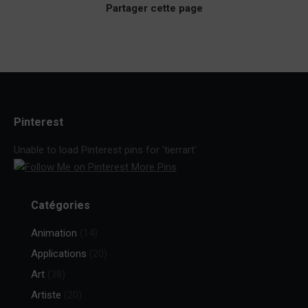
Partager cette page
Pinterest
Unable to load Pinterest pins for 'tierrart'
More Pins
Catégories
Animation
(14)
Applications
(20)
Art
(38)
Artiste
(20)