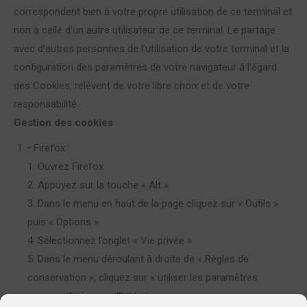
correspondent bien à votre propre utilisation de ce terminal et
non à celle d’un autre utilisateur de ce terminal. Le partage
avec d’autres personnes de l’utilisation de votre terminal et la
configuration des paramètres de votre navigateur à l’égard
des Cookies, relèvent de votre libre choix et de votre
responsabilité.
Gestion des cookies
• Firefox :
1. Ouvrez Firefox
2. Appuyez sur la touche « Alt »
3. Dans le menu en haut de la page cliquez sur « Outils »
puis « Options »
4. Sélectionnez l’onglet « Vie privée »
5. Dans le menu déroulant à droite de « Règles de
conservation », cliquez sur « utiliser les paramètres
personnalisés pour l’historique »