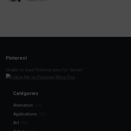
Pinterest
Unable to load Pinterest pins for 'tierrart'
More Pins
Catégories
Animation
(14)
Applications
(20)
Art
(38)