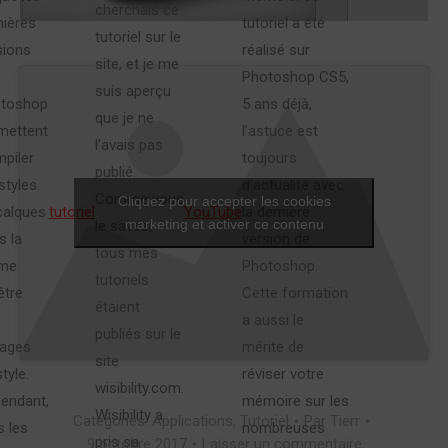
cherchais ce
nières
tutoriel a été
tutoriel sur le
sions
réalisé sur
site, et je me
Photoshop CS5,
suis aperçu
toshop
5 ans déjà,
que je ne
mettent
l’astuce est
l’avais pas
mpiler
toujours
publié.
styles
d’actualité avec
Comme vous
Cliquez pour accepter les cookies
calques
tutoriel
YouTube
la dernière
marketing et activer ce contenu
le savez,
s la
version de
tous mes
me
Photoshop.
tutoriels
être
Cette formation
étaient
a aussi le
publiés sur le
lages
mérite de
site
tyle.
réviser votre
wisibility.com.
endant,
mémoire sur les
Wisibility a
Categories:
Applications
,
Tutoriel
Par
Tierr
s les
nombreuses
pris sa
9 octobre 2017
Laisser un commentaire