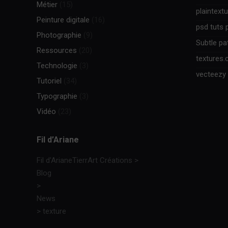
Métier
(15)
plaintext
Peinture digitale
(16)
psd tuts 
Photographie
(9)
Subtle pa
Ressources
(20)
textures
Technologie
(3)
vecteezy
Tutoriel
(34)
Typographie
(3)
Vidéo
(23)
Fil d’Ariane
Fil d'Ariane
TierrArt Créations
>
Blog
>
News
>
texture