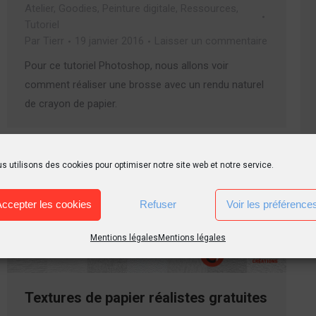
Atelier
,
Goodies
,
Peinture digitale
,
Ressources
,
Tutoriel
Par
Tierr
19 janvier 2016
Laisser un commentaire
Pour ce tutoriel Photoshop, nous allons voir
comment réaliser une brosse avec un rendu naturel
de crayon de papier.
s utilisons des cookies pour optimiser notre site web et notre service.
Accepter les cookies
Refuser
Voir les préférence
Mentions légales
Mentions légales
Textures de papier réalistes gratuites