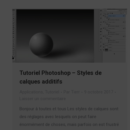
Tutoriel Photoshop – Styles de
calques additifs
Applications
,
Tutoriel
Par
Tierr
9 octobre 2017
Laisser un commentaire
Bonjour à toutes et tous Les styles de calques sont
des réglages avec lesquels on peut faire
énormément de choses, mais parfois on est frustré