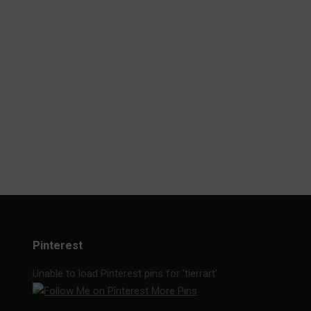
Pinterest
Unable to load Pinterest pins for 'tierrart'
More Pins