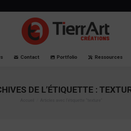
Accueil
News
Contact
Port
s
Contact
Portfolio
Ressources
HIVES DE L’ÉTIQUETTE :
TEXTU
Vous êtes ici :
Accueil
Articles avec l’étiquette "texture"