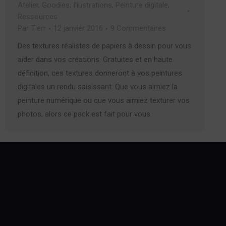
Atelier
,
Goodies
,
Illustrations
,
Peinture digitale
,
Ressources
Par
Tierr
12 janvier 2016
9 Commentaires
Des textures réalistes de papiers à dessin pour vous
aider dans vos créations. Gratuites et en haute
définition, ces textures donneront à vos peintures
digitales un rendu saisissant. Que vous aimiez la
peinture numérique ou que vous aimiez texturer vos
photos, alors ce pack est fait pour vous.