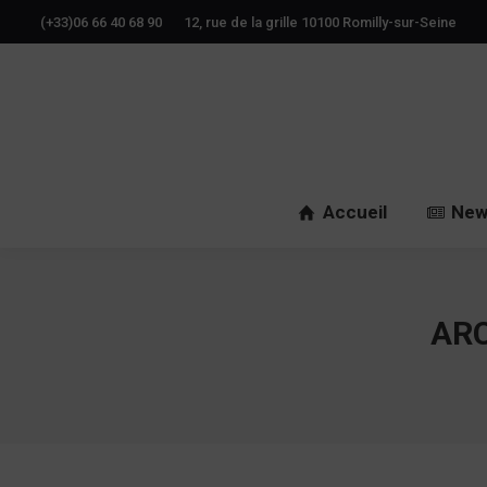
(+33)06 66 40 68 90
12, rue de la grille 10100 Romilly-sur-Seine
Accueil
New
ARC