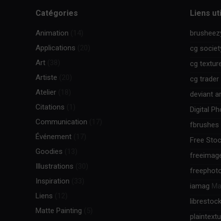
Catégories
Liens ut
Animation
(14)
brusheez
Applications
(20)
cg societ
Art
(38)
cg textur
Artiste
(20)
cg trader
Atelier
(18)
deviant ar
Citations
(1)
Digital P
Communication
(17)
fbrushes
Événement
(17)
Free Stoc
Goodies
(13)
freeimag
Illustrations
(30)
freephot
Inspiration
(33)
iamag
Mag
Liens
(12)
librestoc
Matte Painting
(5)
plaintext