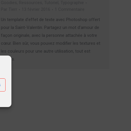
Goodies
,
Ressources
,
Tutoriel
,
Typographie
Par
Tierr
13 février 2016
1 Commentaire
Un template d’effet de texte avec Photoshop offert
pour la Saint-Valentin. Partagez un mot d’amour de
façon originale, avec la personne attachée à votre
cœur. Bien sûr, vous pouvez modifier les textures et
les couleurs pour une autre utilisation, tout est
permis.
s