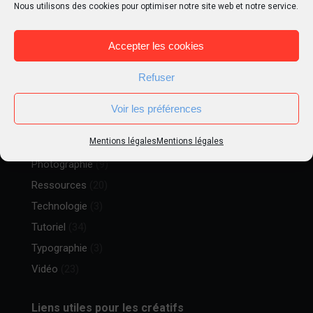
Nous utilisons des cookies pour optimiser notre site web et notre service.
Goodies
(13)
Illustrations
(30)
Accepter les cookies
Inspiration
(33)
Refuser
Liens
(12)
Matte Painting
(5)
Voir les préférences
Métier
(15)
Mentions légales
Mentions légales
Peinture digitale
(16)
Photographie
(9)
Ressources
(20)
Technologie
(3)
Tutoriel
(34)
Typographie
(3)
Vidéo
(23)
Liens utiles pour les créatifs