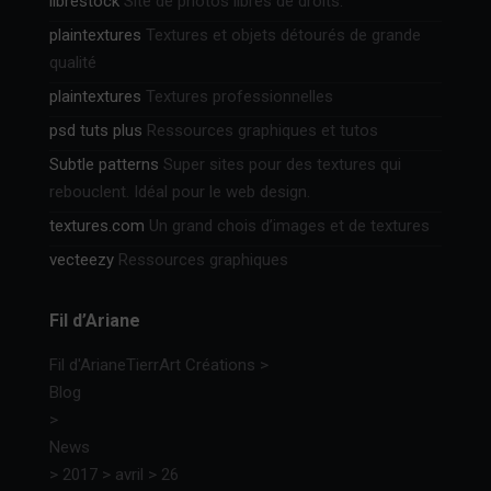
librestock
Site de photos libres de droits.
plaintextures
Textures et objets détourés de grande
qualité
plaintextures
Textures professionnelles
psd tuts plus
Ressources graphiques et tutos
Subtle patterns
Super sites pour des textures qui
rebouclent. Idéal pour le web design.
textures.com
Un grand chois d’images et de textures
vecteezy
Ressources graphiques
Fil d’Ariane
Fil d'Ariane
TierrArt Créations
>
Blog
>
News
>
2017
>
avril
>
26