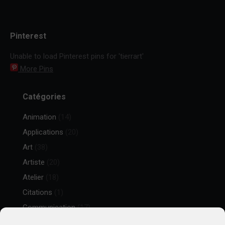
Pinterest
Unable to load Pinterest pins for 'tierrart'
More Pins
Catégories
Animation
(14)
Applications
(20)
Art
(38)
Artiste
(20)
Atelier
(18)
Citations
(1)
Communication
(17)
Événement
(17)