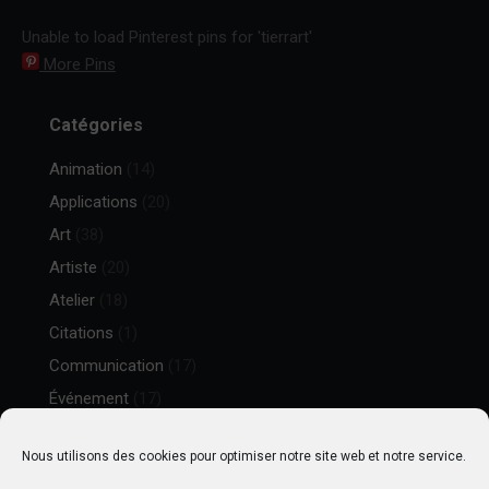
Unable to load Pinterest pins for 'tierrart'
More Pins
Catégories
Animation
(14)
Applications
(20)
Art
(38)
Artiste
(20)
Atelier
(18)
Citations
(1)
Communication
(17)
Événement
(17)
Goodies
(13)
Nous utilisons des cookies pour optimiser notre site web et notre service.
Illustrations
(30)