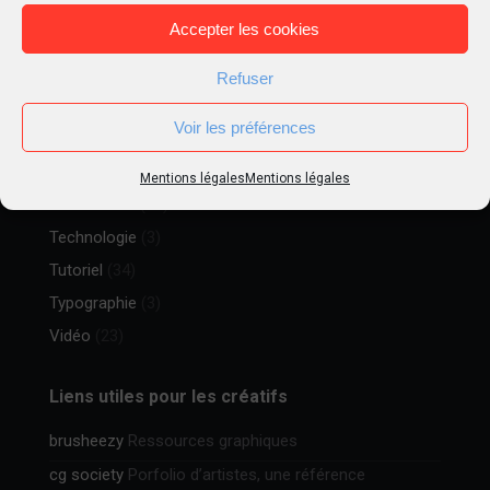
Inspiration
(33)
Accepter les cookies
Liens
(12)
Matte Painting
(5)
Refuser
Métier
(15)
Voir les préférences
Peinture digitale
(16)
Photographie
(9)
Mentions légales
Mentions légales
Ressources
(20)
Technologie
(3)
Tutoriel
(34)
Typographie
(3)
Vidéo
(23)
Liens utiles pour les créatifs
brusheezy
Ressources graphiques
cg society
Porfolio d’artistes, une référence