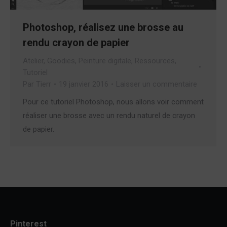
Photoshop, réalisez une brosse au
rendu crayon de papier
Atelier
,
Goodies
,
Peinture digitale
,
Ressources
,
Tutoriel
Par
Tierr
19 janvier 2016
Laisser un commentaire
Pour ce tutoriel Photoshop, nous allons voir comment
réaliser une brosse avec un rendu naturel de crayon
de papier.
Pinterest