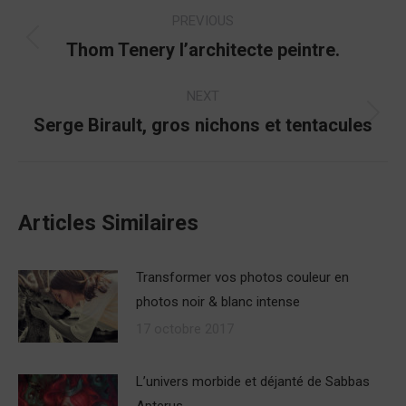
Post
PREVIOUS
navigation
Thom Tenery l’architecte peintre.
Previous
post:
NEXT
Serge Birault, gros nichons et tentacules
Next
post:
Articles Similaires
Transformer vos photos couleur en
photos noir & blanc intense
17 octobre 2017
L’univers morbide et déjanté de Sabbas