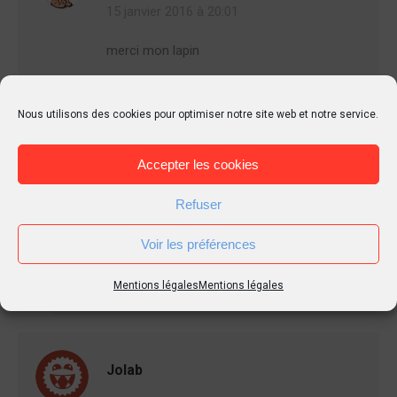
15 janvier 2016 à 20:01
merci mon lapin
Reply
Nous utilisons des cookies pour optimiser notre site web et notre service.
Accepter les cookies
Tierr
Refuser
15 janvier 2016 à 22:45
Voir les préférences
De rien. sympa l’avatar.
Reply
Mentions légales
Mentions légales
Jolab