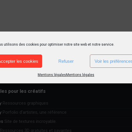
s utilisons des cookies pour optimiser notre site web et notre service.
Accepter les cookies
Refuser
Voir les préférence
Mentions légales
Mentions légales
iles pour les créatifs
y
Ressources graphiques
y
Porfolio d’artistes, une référence
es
Site de textures incroyable.
Ressources 3D gratuites et payantes