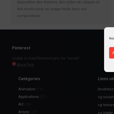
disposition des textures, des styles de calques et
des motifs pour un usage facile dans vos
compositions.
Nou
Pinterest
Unable to load Pinterest pins for 'tierrart'
More Pins
Catégories
Liens ut
Animation
(14)
brusheez
Applications
(20)
cg societ
Art
(38)
cg textur
Artiste
(20)
cg trader