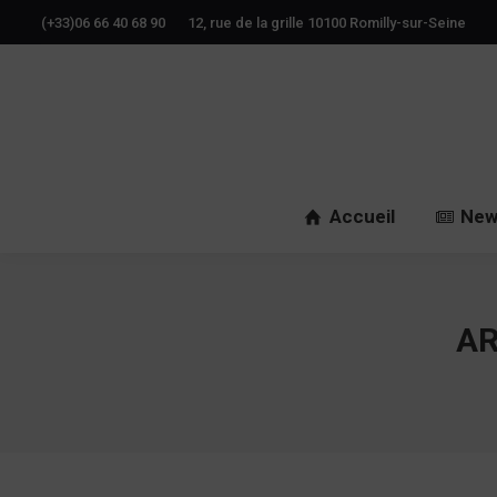
(+33)06 66 40 68 90
12, rue de la grille 10100 Romilly-sur-Seine
Accueil
New
AR