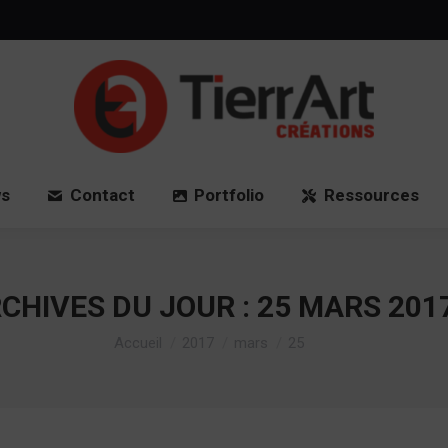
Accueil
News
Contact
Port
s
Contact
Portfolio
Ressources
CHIVES DU JOUR :
25 MARS 201
Vous êtes ici :
Accueil
2017
mars
25