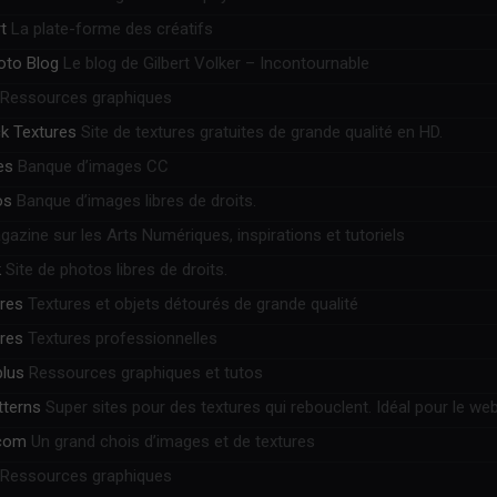
t
La plate-forme des créatifs
hoto Blog
Le blog de Gilbert Volker – Incontournable
Ressources graphiques
k Textures
Site de textures gratuites de grande qualité en HD.
es
Banque d’images CC
os
Banque d’images libres de droits.
azine sur les Arts Numériques, inspirations et tutoriels
k
Site de photos libres de droits.
ures
Textures et objets détourés de grande qualité
ures
Textures professionnelles
plus
Ressources graphiques et tutos
tterns
Super sites pour des textures qui rebouclent. Idéal pour le web
.com
Un grand chois d’images et de textures
Ressources graphiques