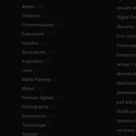
Atelier
(18)
deviant ar
Citations
(1)
Digital P
Communication
(17)
fbrushes
Événement
(17)
Free Stoc
Goodies
(13)
freeimag
Illustrations
(30)
freephot
Inspiration
(33)
iamag
Mag
Liens
(12)
librestoc
Matte Painting
(5)
plaintext
Métier
(15)
plaintext
Peinture digitale
(16)
psd tuts 
Photographie
(9)
Subtle pa
Ressources
(20)
textures
Technologie
(3)
vecteezy
Tutoriel
(34)