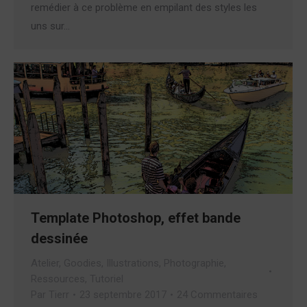
remédier à ce problème en empilant des styles les
uns sur…
Template Photoshop, effet bande
dessinée
Atelier
,
Goodies
,
Illustrations
,
Photographie
,
Ressources
,
Tutoriel
Par
Tierr
23 septembre 2017
24 Commentaires