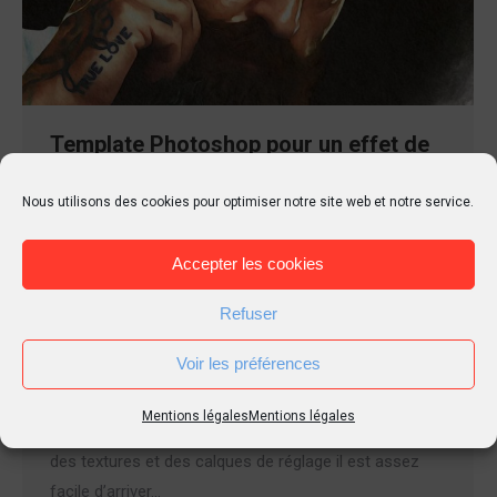
Template Photoshop pour un effet de
peinture aquarelle.
Nous utilisons des cookies pour optimiser notre site web et notre service.
Goodies
,
Illustrations
,
Ressources
,
Tutoriel
Par
Tierr
26 avril 2017
3 Commentaires
Accepter les cookies
Bonjour à toutes et tous, Téléchargez gratuitement un
template (modèle) Photoshop pour transformer
Refuser
n’importe quelle photo en peinture aquarelle. Avec
Voir les préférences
Photoshop, il n’est pas nécessaire d’être un artiste
peintre pour réaliser des visuels aux effets de
Mentions légales
Mentions légales
peintures réalistes. Parce qu’en empilant des filtres,
des textures et des calques de réglage il est assez
facile d’arriver…