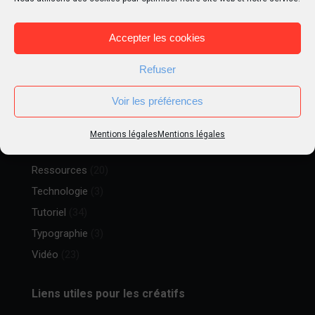
Goodies
(13)
Illustrations
(30)
Accepter les cookies
Inspiration
(33)
Liens
(12)
Refuser
Matte Painting
(5)
Voir les préférences
Métier
(15)
Peinture digitale
(16)
Mentions légales
Mentions légales
Photographie
(9)
Ressources
(20)
Technologie
(3)
Tutoriel
(34)
Typographie
(3)
Vidéo
(23)
Liens utiles pour les créatifs