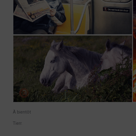
À bientôt
Tierr.