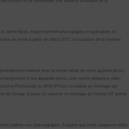
 des photos et de développer une variante artistique de la
 et Jamie Beck, respectivement photographe et spécialiste de
 photos de mode à partir de début 2011, à l’occasion de la Fashion
généralement réalisée avec le mode rafale de votre appareil photo,
 smartphones et les appareils photo, une courte séquence vidéo.
o, comme Photoshop ou After Effect, on réalise un montage qui
rtie de l’image. Ensuite on exporte ce montage au format GIF animé
mment réaliser vos cinémagraphs. J’espère que cette séquence vidéo