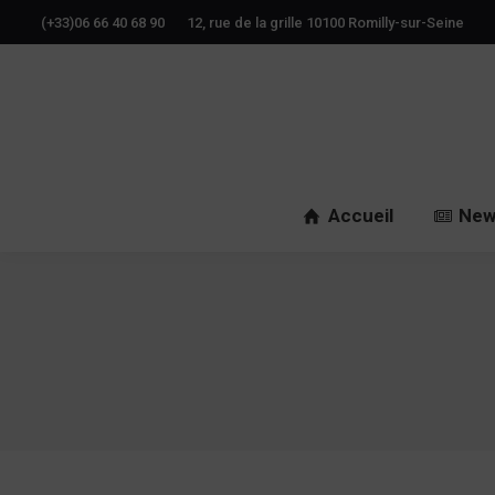
(+33)06 66 40 68 90
12, rue de la grille 10100 Romilly-sur-Seine
Accueil
New