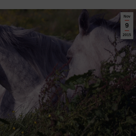
Nov
9
2015