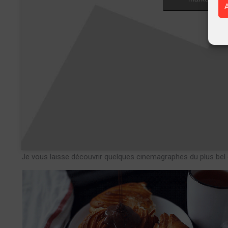
Je vous laisse découvrir quelques cinemagraphes du plus bel 