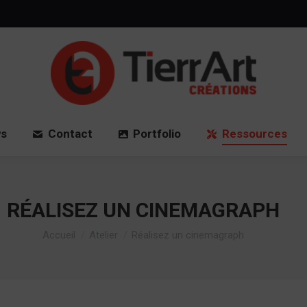
Accueil
News
Contact
Port
s
Contact
Portfolio
Ressources
RÉALISEZ UN CINEMAGRAPH
Vous êtes ici :
Accueil
Atelier
Réalisez un cinemagraph