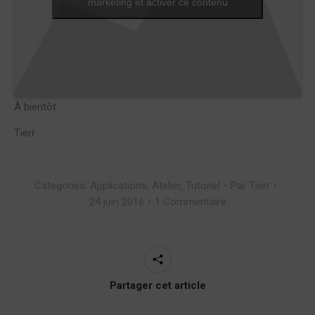
marketing et activer ce contenu
À bientôt
Tierr
Categories:
Applications
,
Atelier
,
Tutoriel
Par
Tierr
24 juin 2016
1 Commentaire
Partager cet article