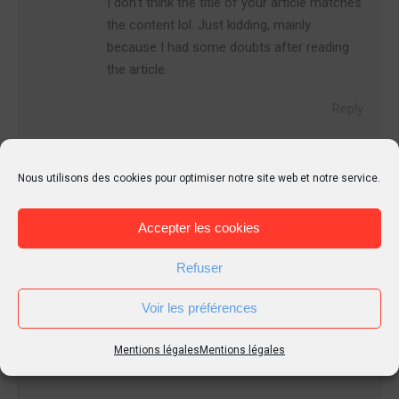
I don’t think the title of your article matches
the content lol. Just kidding, mainly
because I had some doubts after reading
the article.
Reply
Nous utilisons des cookies pour optimiser notre site web et notre service.
Laisser un commentaire
Accepter les cookies
Votre adresse e-mail ne sera pas publiée Champs requis
Refuser
marqués avec
*
Commentaire
Voir les préférences
Mentions légales
Mentions légales