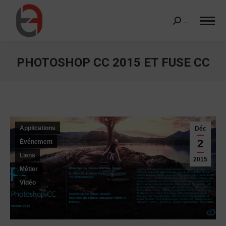
…
Search:
PHOTOSHOP CC 2015 ET FUSE CC
Vous êtes ici :
Applications
Déc
2
Événement
Liens
2015
Métier
Vidéo