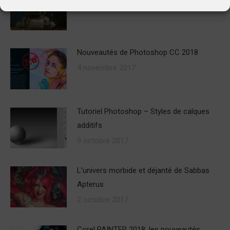
10 décembre 2017
Nouveautés de Photoshop CC 2018
4 novembre 2017
Tutoriel Photoshop – Styles de calques
additifs
9 octobre 2017
L’univers morbide et déjanté de Sabbas
Apterus
2 octobre 2017
Corel PAINTER 2018, les nouveautés.