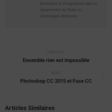
Illustrateur et infographiste dans le
département de l'Aube en
Champagne-Ardennes.
Post
PREVIOUS
navigation
Ensemble rien est impossible
Previous
post:
NEXT
Photoshop CC 2015 et Fuse CC
Next
post:
Articles Similaires