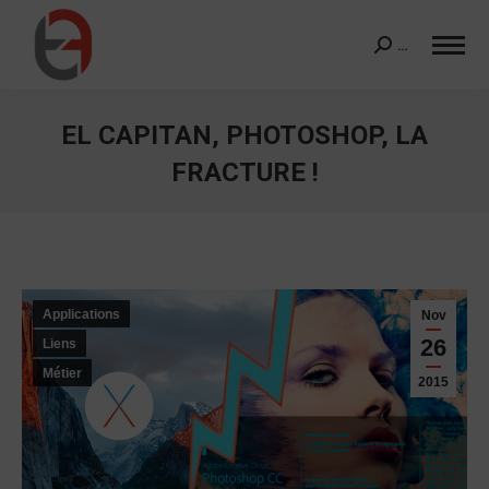
…
Search:
EL CAPITAN, PHOTOSHOP, LA
FRACTURE !
Vous êtes ici :
Applications
Nov
26
Liens
Métier
2015