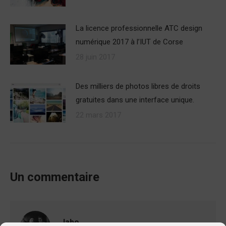
La licence professionnelle ATC design
numérique 2017 à l’IUT de Corse
28 juin 2017
Des milliers de photos libres de droits
gratuites dans une interface unique.
22 mars 2017
Un commentaire
Jabo