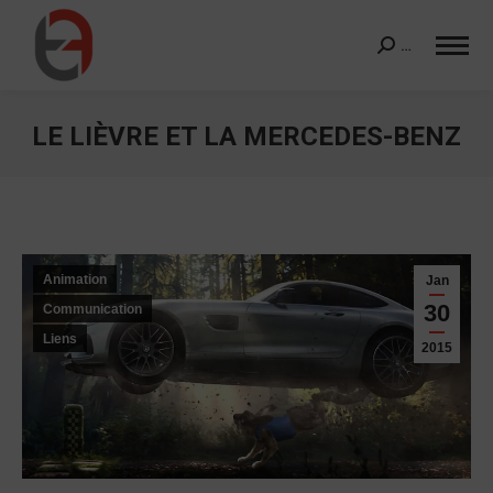
…
Search:
LE LIÈVRE ET LA MERCEDES-BENZ
Vous êtes ici :
Animation
Jan
30
Communication
Liens
2015