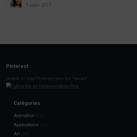
1 juillet 2017
Pinterest
Unable to load Pinterest pins for 'tierrart'
More Pins
Catégories
Animation
(14)
Applications
(20)
Art
(38)