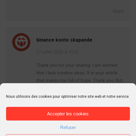
Reply
binance konto skapande
31 juillet 2026 à 19:02
Thank you for your sharing. I am worried
that I lack creative ideas. It is your article
that makes me full of hope. Thank you. But,
I have a question, can you help me?
https://accounts.binance.bh/register/person?
Nous utilisons des cookies pour optimiser notre site web et notre service.
ref=IHJUI7TF
Accepter les cookies
Reply
Refuser