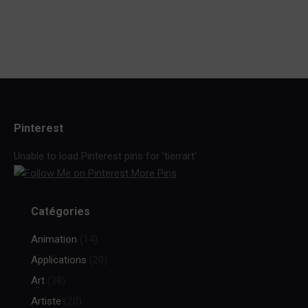
Pinterest
Unable to load Pinterest pins for 'tierrart'
More Pins
Catégories
Animation
(14)
Applications
(20)
Art
(38)
Artiste
(20)