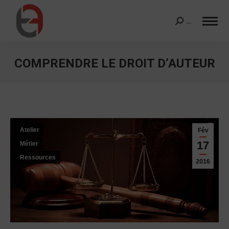
…
Search:
COMPRENDRE LE DROIT D’AUTEUR
Vous êtes ici :
Atelier
Fév
17
Métier
Ressources
2016