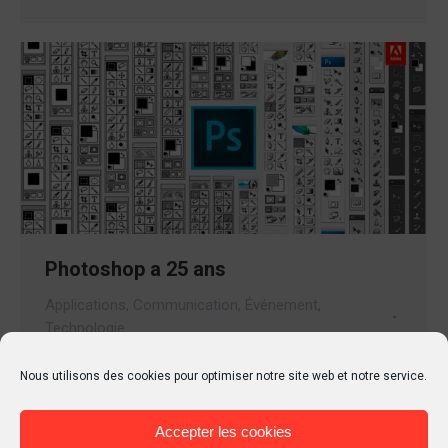
Photoshop a 25 ans
Applications
,
Communication
,
Événement
,
Technologie
Par
Tierr
20 février 2015
2 Commentaires
Nous utilisons des cookies pour optimiser notre site web et notre service.
Photoshop, la référence dans le secteur de la
retouche d’image, vient de fêter le 19 février dernier,
Accepter les cookies
ses 25 ans. En 2010, j’ai été convié, avec Wisibility et