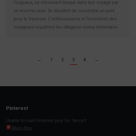
fougueux, se retrouvant bloqué dans leur voyage par
un énorme ravin. Ils décident de construire un pont
pour le traverser. L’enthousiasme et l’inventivité des
voyageurs inquiètent les villageois moins téméraires.
←
1
2
3
4
→
Pinterest
Unable to load Pinterest pins for 'tierrart'
More Pins