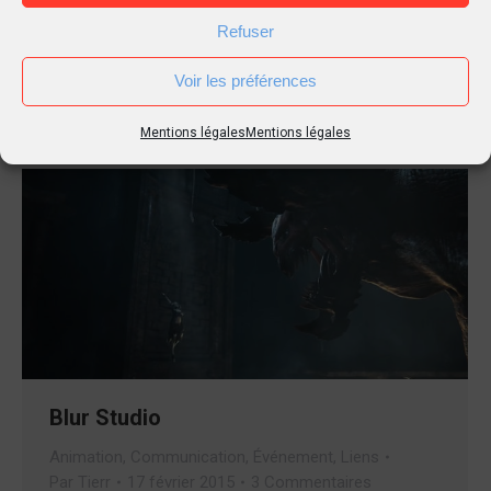
d’autre créatifs, pour animer la journée des 20 ans de
Refuser
Photoshop à Paris, un évènement qui avait une
résonance internationale, avec des animations et
Voir les préférences
démonstration un peut…
Mentions légales
Mentions légales
Blur Studio
Animation
,
Communication
,
Événement
,
Liens
Par
Tierr
17 février 2015
3 Commentaires