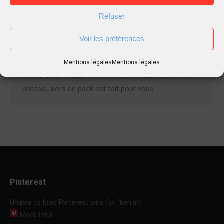
Par
Tierr
12 janvier 2016
9 Commentaires
Refuser
Des textures réalistes de papiers à dessin pour vous
aider dans vos créations. Gratuites et en haute
Voir les préférences
définition, ces textures donneront à vos peintures
digitales un rendu saisissant. Que vous aimiez la
Mentions légales
Mentions légales
peinture numérique ou que vous aimiez texturer vos
photos, alors ce pack est fait pour vous.
Pinterest
Unable to load Pinterest pins for 'tierrart'
More Pins