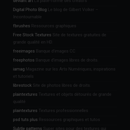
deviant art
La plate-forme des créatifs
Digital Photo Blog
Le blog de Gilbert Volker –
Incontournable
fbrushes
Ressources graphiques
Free Stock Textures
Site de textures gratuites de
grande qualité en HD.
freeimages
Banque d’images CC
freephotos
Banque d’images libres de droits.
iamag
Magazine sur les Arts Numériques, inspirations
et tutoriels
librestock
Site de photos libres de droits.
plaintextures
Textures et objets détourés de grande
qualité
plaintextures
Textures professionnelles
psd tuts plus
Ressources graphiques et tutos
Subtle patterns
Super sites pour des textures qui