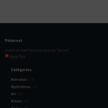
Pinterest
Unable to load Pinterest pins for 'tierrart'
More Pins
Catégories
Animation
(14)
Applications
(20)
Art
(38)
Artiste
(20)