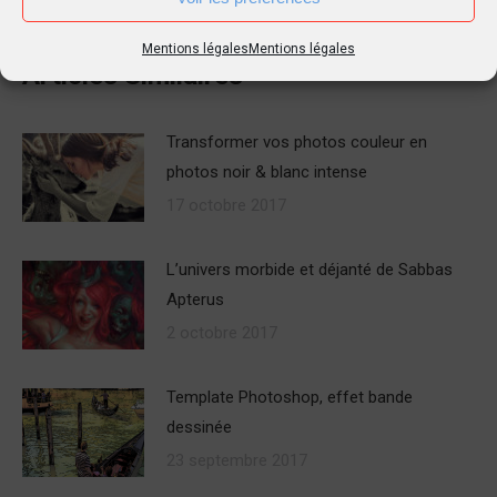
Mentions légales
Mentions légales
Articles Similaires
Transformer vos photos couleur en
photos noir & blanc intense
17 octobre 2017
L’univers morbide et déjanté de Sabbas
Apterus
2 octobre 2017
Template Photoshop, effet bande
dessinée
23 septembre 2017