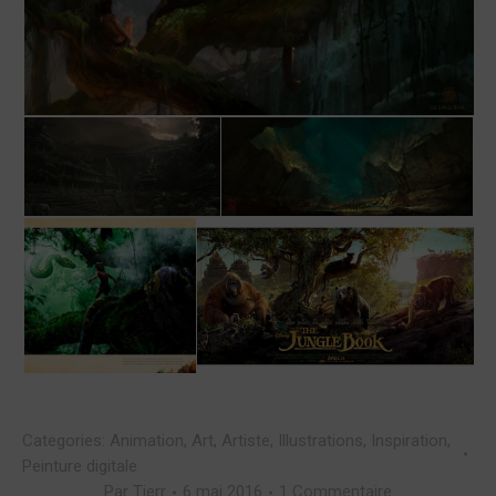
Categories:
Animation
,
Art
,
Artiste
,
Illustrations
,
Inspiration
,
Peinture digitale
Par
Tierr
6 mai 2016
1 Commentaire