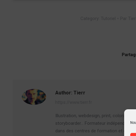
Category:
Tutoriel
Par
Tier
Partag
Author:
Tierr
https://www.tierr.fr
Illustration, webdesign, print, colorisati
storyboarder… Formateur indépendant s
Nou
dans des centres de formation et en univ