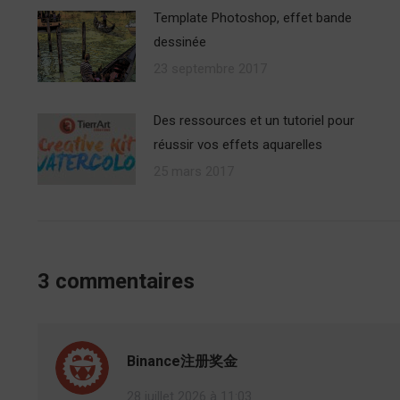
Template Photoshop, effet bande
dessinée
23 septembre 2017
Des ressources et un tutoriel pour
réussir vos effets aquarelles
25 mars 2017
3 commentaires
Binance注册奖金
28 juillet 2026 à 11:03