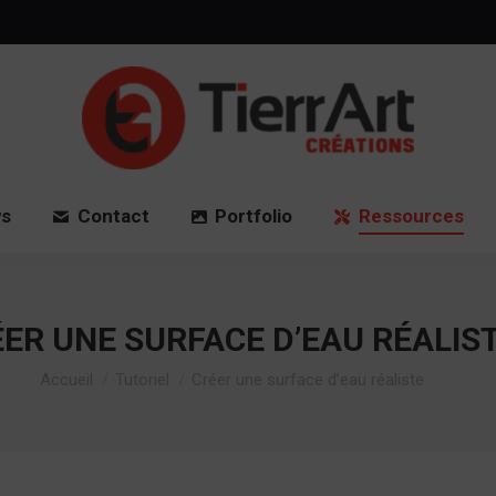
Accueil
News
Contact
Port
s
Contact
Portfolio
Ressources
ER UNE SURFACE D’EAU RÉALIS
Vous êtes ici :
Accueil
Tutoriel
Créer une surface d’eau réaliste