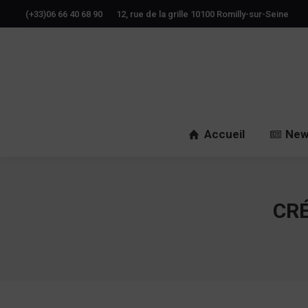
(+33)06 66 40 68 90
12, rue de la grille 10100 Romilly-sur-Seine
Accueil
New
CRÉ