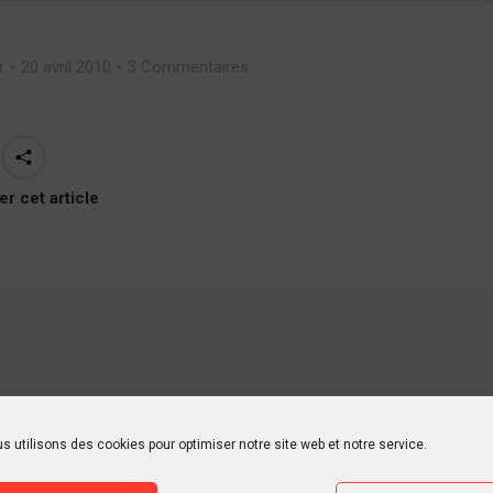
r
20 avril 2010
3 Commentaires
er cet article
on, matte painting, concept art, auteur de BD, roughman,
ur Adobe© Photoshop et Corel© Painter, je donne des cours
s utilisons des cookies pour optimiser notre site web et notre service.
ersité. Illustrateur et infographiste dans le département de