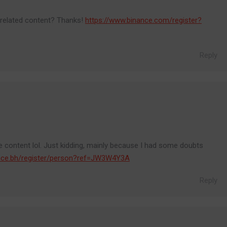
e related content? Thanks!
https://www.binance.com/register?
Reply
the content lol. Just kidding, mainly because I had some doubts
ance.bh/register/person?ref=JW3W4Y3A
Reply