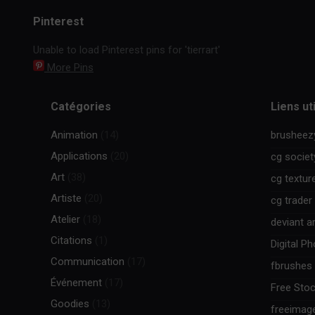
Pinterest
Unable to load Pinterest pins for 'tierrart'
More Pins
Catégories
Liens ut
Animation
(14)
brusheez
Applications
(20)
cg societ
Art
(38)
cg textur
Artiste
(20)
cg trader
Atelier
(18)
deviant ar
Citations
(1)
Digital P
Communication
(17)
fbrushes
Événement
(17)
Free Stoc
Goodies
(13)
freeimag