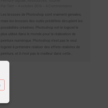
Peinture digitale
,
Ressources
,
Tutoriel
Par
Tierr
4 octobre 2016
4 Commentaires
Les brosses de Photoshop sont vraiment géniales,
mais les brosses des outils prédéfinis décuplent les
possibilités créatives. Photoshop est le logiciel le
plus utilisé dans le monde pour la réalisation de
peinture numérique. Photoshop n’est pas le seul
logiciel à prétendre réaliser des effets réalistes de
peinture, et il n’est pas le meilleur dans cette…
s