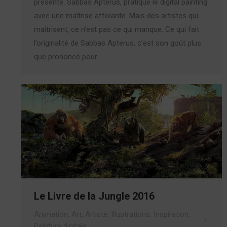
présente. Sabbas Apterus, pratique le digital painting
avec une maîtrise affolante. Mais des artistes qui
maitrisent, ce n’est pas ce qui manque. Ce qui fait
l’originalité de Sabbas Apterus, c’est son goût plus
que prononcé pour…
Le Livre de la Jungle 2016
Animation
,
Art
,
Artiste
,
Illustrations
,
Inspiration
,
Peinture digitale