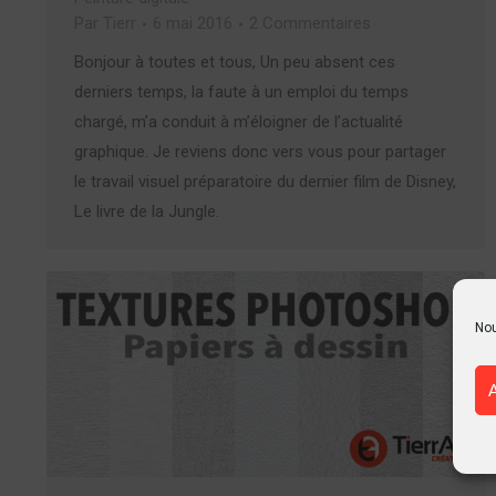
Par
Tierr
6 mai 2016
2 Commentaires
Bonjour à toutes et tous, Un peu absent ces
derniers temps, la faute à un emploi du temps
chargé, m’a conduit à m’éloigner de l’actualité
graphique. Je reviens donc vers vous pour partager
le travail visuel préparatoire du dernier film de Disney,
Le livre de la Jungle.
Nou