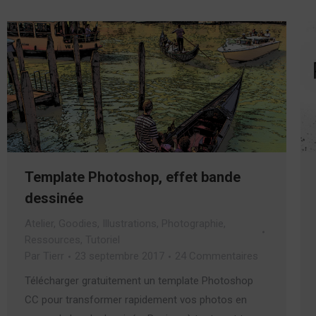
Template Photoshop, effet bande
dessinée
Atelier
,
Goodies
,
Illustrations
,
Photographie
,
Ressources
,
Tutoriel
Par
Tierr
23 septembre 2017
24 Commentaires
Télécharger gratuitement un template Photoshop
CC pour transformer rapidement vos photos en