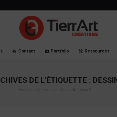
Accueil
News
Contact
Port
s
Contact
Portfolio
Ressources
CHIVES DE L’ÉTIQUETTE :
DESSI
Vous êtes ici :
Accueil
Articles avec l’étiquette "dessin"