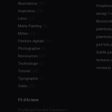
Illustrations
(30)
freephot
Inspiration
(33)
iamag
Mag
Liens
(12)
librestoc
Matte Painting
(5)
plaintext
Métier
(15)
plaintext
Peinture digitale
(16)
psd tuts 
Photographie
(9)
Subtle pa
Ressources
(20)
textures
Technologie
(3)
vecteezy
Tutoriel
(34)
Typographie
(3)
Vidéo
(23)
Fil d’Ariane
Fil d'Ariane
TierrArt Créations
>