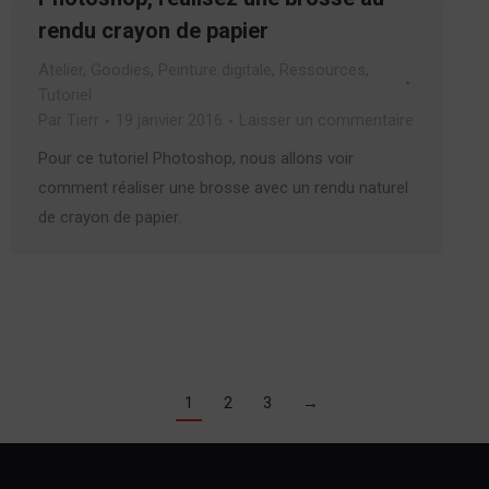
rendu crayon de papier
Atelier
,
Goodies
,
Peinture digitale
,
Ressources
,
Tutoriel
Par
Tierr
19 janvier 2016
Laisser un commentaire
Pour ce tutoriel Photoshop, nous allons voir
comment réaliser une brosse avec un rendu naturel
de crayon de papier.
1
2
3
→