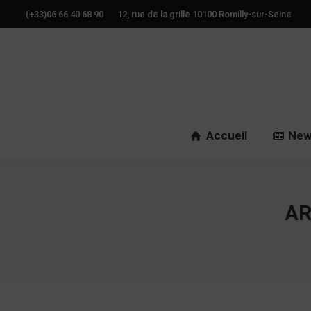
(+33)06 66 40 68 90
12, rue de la grille 10100 Romilly-sur-Seine
Accueil
New
AR