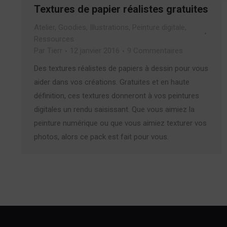
Textures de papier réalistes gratuites
Atelier
,
Goodies
,
Illustrations
,
Peinture digitale
,
Ressources
Par
Tierr
12 janvier 2016
9 Commentaires
Des textures réalistes de papiers à dessin pour vous
aider dans vos créations. Gratuites et en haute
définition, ces textures donneront à vos peintures
digitales un rendu saisissant. Que vous aimiez la
peinture numérique ou que vous aimiez texturer vos
photos, alors ce pack est fait pour vous.