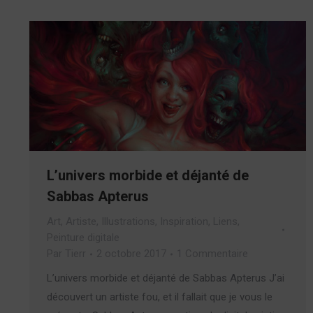
L’univers morbide et déjanté de
Sabbas Apterus
Art
,
Artiste
,
Illustrations
,
Inspiration
,
Liens
,
Peinture digitale
Par
Tierr
2 octobre 2017
1 Commentaire
L’univers morbide et déjanté de Sabbas Apterus J’ai
découvert un artiste fou, et il fallait que je vous le