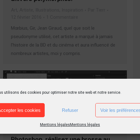
Art
,
Artiste
,
Illustrations
,
Inspiration
Par
Tierr
12 février 2016
1 Commentaire
Mœbius, Gir, Jean Giraud, quel que soit le
pseudonyme utilisé, cet artiste a marqué à jamais
l’histoire de la BD et du cinéma et aura influencé de
nombreux artistes, moi y compris.
s utilisons des cookies pour optimiser notre site web et notre service.
Accepter les cookies
Refuser
Voir les préférence
Mentions légales
Mentions légales
Photoshop, réalisez une brosse au