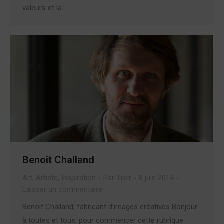
valeurs et la…
Benoit Challand
Art
,
Artiste
,
Inspiration
Par
Tierr
8 juin 2014
Laisser un commentaire
Benoit Challand, fabricant d’images créatives Bonjour
à toutes et tous, pour commencer cette rubrique