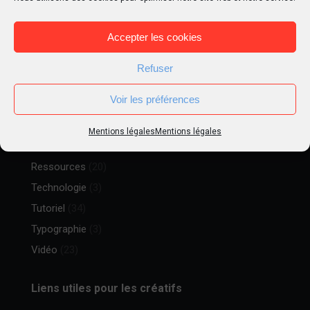
Goodies
(13)
Illustrations
(30)
Accepter les cookies
Inspiration
(33)
Liens
(12)
Refuser
Matte Painting
(5)
Voir les préférences
Métier
(15)
Peinture digitale
(16)
Mentions légales
Mentions légales
Photographie
(9)
Ressources
(20)
Technologie
(3)
Tutoriel
(34)
Typographie
(3)
Vidéo
(23)
Liens utiles pour les créatifs