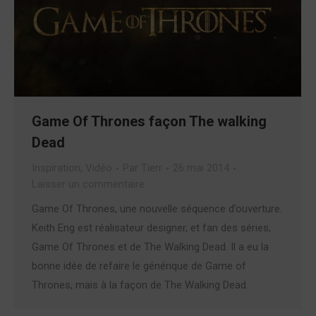
Game Of Thrones façon The walking
Dead
Inspiration
,
Vidéo
Par
Tierr
26 mai 2014
Laisser un commentaire
Game Of Thrones, une nouvelle séquence d’ouverture.
Keith Eng est réalisateur designer, et fan des séries,
Game Of Thrones et de The Walking Dead. Il a eu la
bonne idée de refaire le générique de Game of
Thrones, mais à la façon de The Walking Dead.