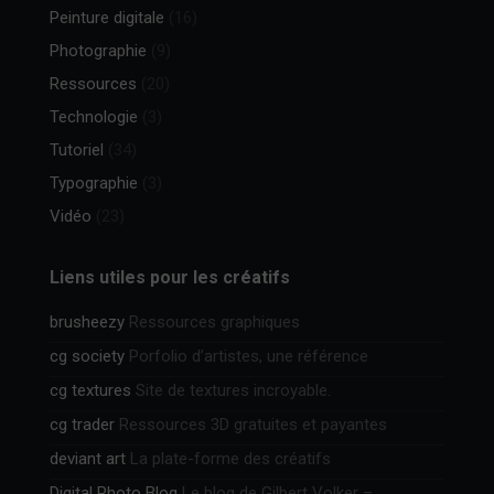
Peinture digitale
(16)
Photographie
(9)
Ressources
(20)
Technologie
(3)
Tutoriel
(34)
Typographie
(3)
Vidéo
(23)
Liens utiles pour les créatifs
brusheezy
Ressources graphiques
cg society
Porfolio d’artistes, une référence
cg textures
Site de textures incroyable.
cg trader
Ressources 3D gratuites et payantes
deviant art
La plate-forme des créatifs
Digital Photo Blog
Le blog de Gilbert Volker –