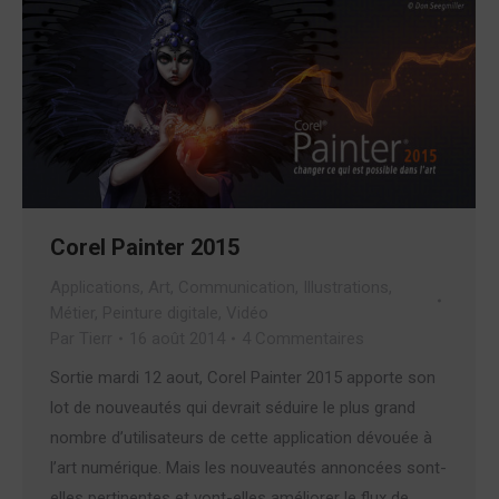
Corel Painter 2015
Applications
,
Art
,
Communication
,
Illustrations
,
Métier
,
Peinture digitale
,
Vidéo
Par
Tierr
16 août 2014
4 Commentaires
Sortie mardi 12 aout, Corel Painter 2015 apporte son
lot de nouveautés qui devrait séduire le plus grand
nombre d’utilisateurs de cette application dévouée à
l’art numérique. Mais les nouveautés annoncées sont-
elles pertinentes et vont-elles améliorer le flux de