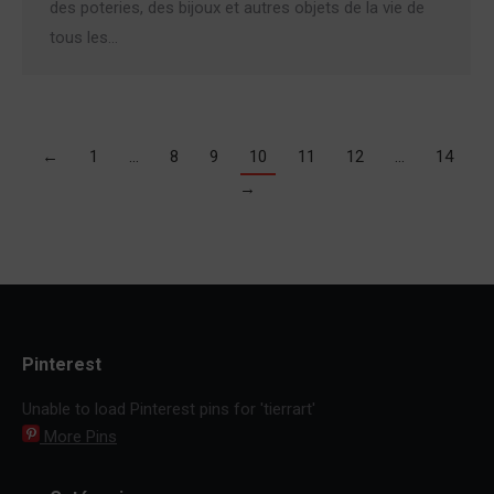
des poteries, des bijoux et autres objets de la vie de
tous les…
←
1
…
8
9
10
11
12
…
14
→
Pinterest
Unable to load Pinterest pins for 'tierrart'
More Pins