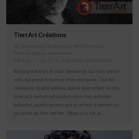
TierrArt Créations
Art
,
Événement
,
Illustrations
,
Matte Painting
,
Peinture digitale
,
Ressources
Par
Tierr
1 juin 2014
Laisser un commentaire
Bonjour à toutes et tous. Bienvenue sur mon carnet
web, qui prend le nom de mon entreprise, TierrArt
Créations. Quatre années, que je dois refaire ce site
pour qu’il soit en adéquation avec mes activités
actuelles, quatre années que je remets à demain ce
qui aurait dû être fait hier ! Mais ça y est, je…