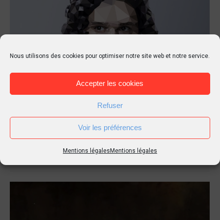
Nous utilisons des cookies pour optimiser notre site web et notre service.
Accepter les cookies
Refuser
Game of polygones
Art
,
Artiste
,
Illustrations
,
Inspiration
Par
Tierr
Voir les préférences
29 mai 2014
Laisser un commentaire
Mentions légales
Mentions légales
Les personnages de Game Of Thrones en polygones