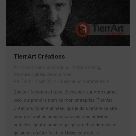
TierrArt Créations
Art
,
Événement
,
Illustrations
,
Matte Painting
,
Peinture digitale
,
Ressources
Par
Tierr
1 juin 2014
Laisser un commentaire
Bonjour à toutes et tous. Bienvenue sur mon carnet
web, qui prend le nom de mon entreprise, TierrArt
Créations. Quatre années, que je dois refaire ce site
pour qu’il soit en adéquation avec mes activités
actuelles, quatre années que je remets à demain ce
qui aurait dû être fait hier ! Mais ça y est, je…