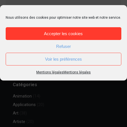
Nous utilisons des cookies pour optimiser notre site web et notre service.
Accepter les cookies
Refuser
Pinterest
Voir les préférences
Unable to load Pinterest pins for 'tierrart'
More Pins
Mentions légales
Mentions légales
Catégories
Animation
(14)
Applications
(20)
Art
(38)
Artiste
(20)