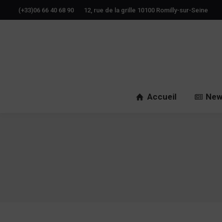
(+33)06 66 40 68 90
12, rue de la grille 10100 Romilly-sur-Seine
Accueil
New