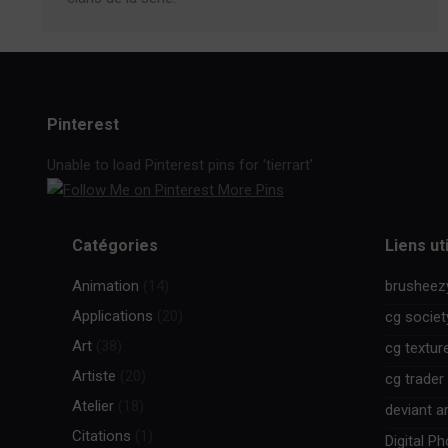
Pinterest
Unable to load Pinterest pins for 'tierrart'
More Pins
Catégories
Liens ut
Animation
(14)
brusheez
Applications
(20)
cg societ
Art
(38)
cg textur
Artiste
(20)
cg trader
Atelier
(18)
deviant ar
Citations
(1)
Digital P