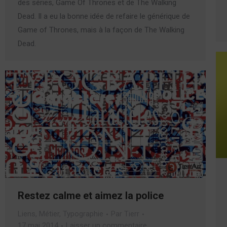
des séries, Game Of Thrones et de The Walking
Dead. Il a eu la bonne idée de refaire le générique de
Game of Thrones, mais à la façon de The Walking
Dead.
Restez calme et aimez la police
Liens
,
Métier
,
Typographie
Par
Tierr
17 mai 2014
Laisser un commentaire