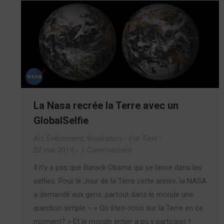
La Nasa recrée la Terre avec un
GlobalSelfie
Art
,
Événement
,
Inspiration
Par
Tierr
22 mai 2014
1 Commentaire
Il n’y a pas que Barack Obama qui se lance dans les
selfies. Pour le Jour de la Terre cette année, la NASA
a demandé aux gens, partout dans le monde une
question simple – « Où êtes-vous sur la Terre en ce
moment? » Et le monde entier a pu y participer !