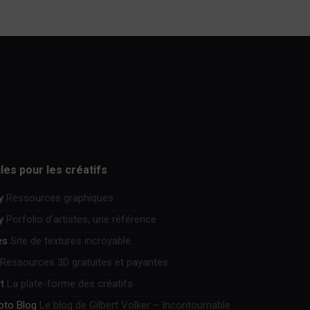
iles pour les créatifs
y
Ressources graphiques
y
Porfolio d’artistes, une référence
es
Site de textures incroyable.
Ressources 3D gratuites et payantes
t
La plate-forme des créatifs
hoto Blog
Le blog de Gilbert Volker – Incontournable