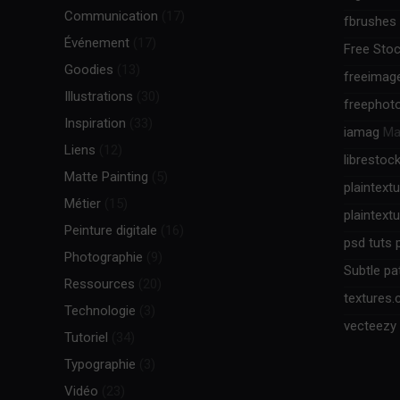
Communication
(17)
fbrushes
Événement
(17)
Free Stoc
Goodies
(13)
freeimag
Illustrations
(30)
freephot
Inspiration
(33)
iamag
Mag
Liens
(12)
librestoc
Matte Painting
(5)
plaintext
Métier
(15)
plaintext
Peinture digitale
(16)
psd tuts 
Photographie
(9)
Subtle pa
Ressources
(20)
textures
Technologie
(3)
vecteezy
Tutoriel
(34)
Typographie
(3)
Vidéo
(23)