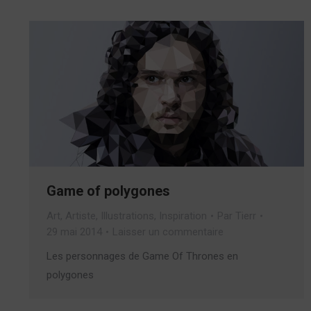
Game of polygones
Art
,
Artiste
,
Illustrations
,
Inspiration
Par
Tierr
29 mai 2014
Laisser un commentaire
Les personnages de Game Of Thrones en
polygones