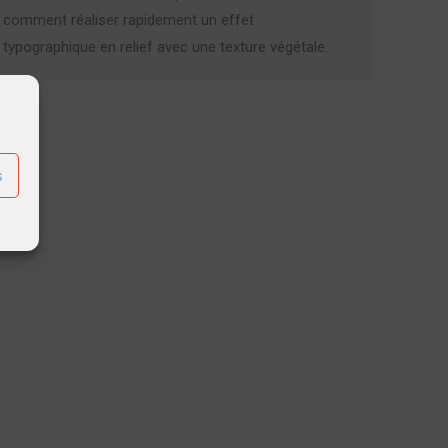
comment réaliser rapidement un effet
typographique en relief avec une texture végétale.
s