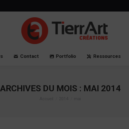
Accueil
News
Contact
Port
s
Contact
Portfolio
Ressources
ARCHIVES DU MOIS :
MAI 2014
Vous êtes ici :
Accueil
2014
mai