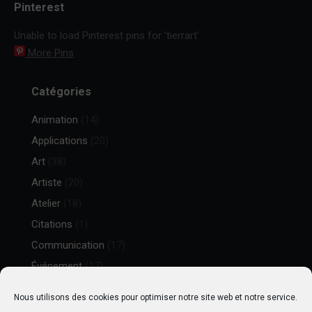
Pinterest
Unable to load Pinterest pins for 'tierrart'
More Pins
Catégories
Animation
(14)
Applications
(20)
Art
(38)
Artiste
(20)
Atelier
(18)
Citations
(1)
Communication
(17)
Événement
(17)
Goodies
(13)
Nous utilisons des cookies pour optimiser notre site web et notre service.
Illustrations
(30)