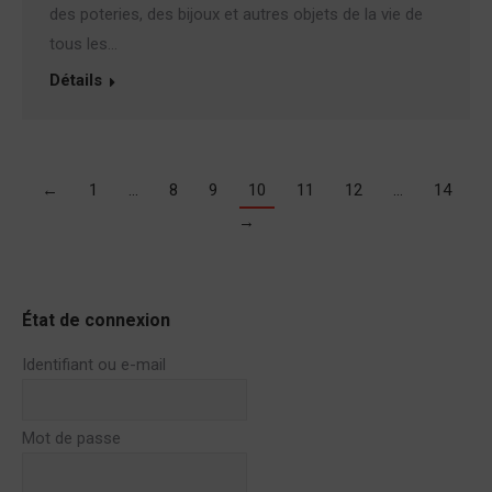
des poteries, des bijoux et autres objets de la vie de
tous les…
Détails
←
1
…
8
9
10
11
12
…
14
→
État de connexion
Identifiant ou e-mail
Mot de passe