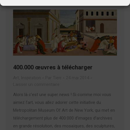
400.000 œuvres à télécharger
Art
,
Inspiration
Par
Tierr
24 mai 2014
Laisser un commentaire
Alors là c’est une super news ! Si comme moi vous
aimez l’art, vous allez adorer cette initiative du
Metropolitan Museum Of Art de New York, qui met en
téléchargement plus de 400.000 d’images d’archives
en grande résolution, des mosaïques, des sculptures,