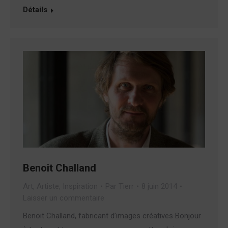
Détails
Benoit Challand
Art
,
Artiste
,
Inspiration
Par
Tierr
8 juin 2014
Laisser un commentaire
Benoit Challand, fabricant d’images créatives Bonjour