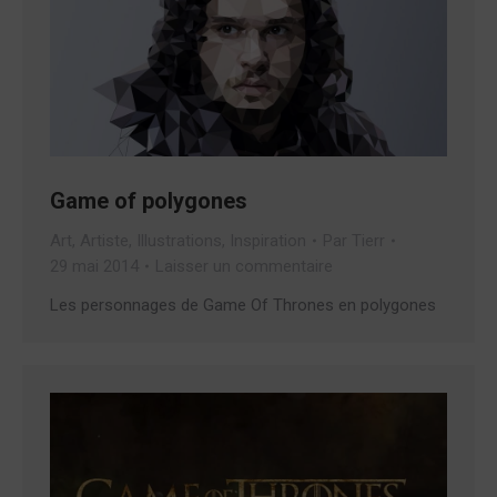
Game of polygones
Art
,
Artiste
,
Illustrations
,
Inspiration
Par
Tierr
29 mai 2014
Laisser un commentaire
Les personnages de Game Of Thrones en polygones