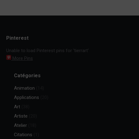
Pinterest
Unable to load Pinterest pins for 'tierrart'
More Pins
Catégories
Animation
(14)
Applications
(20)
Art
(38)
Artiste
(20)
Atelier
(18)
Citations
(1)